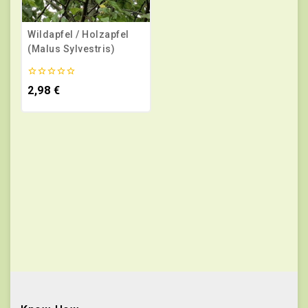
Wildapfel / Holzapfel
(Malus Sylvestris)
0
2,98
€
von
5