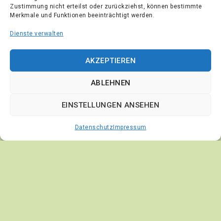
Zustimmung nicht erteilst oder zurückziehst, können bestimmte
[Widerruf einreichen]
Merkmale und Funktionen beeinträchtigt werden.
Cookies-Anpassen
Dienste verwalten
Pflanzenversand24.de
AKZEPTIEREN
JA Schuldt Baumschulen
ABLEHNEN
Wieren 41, 25373 Ellerhoop
04120/1414
EINSTELLUNGEN ANSEHEN
Datenschutz
Impressum
© 2026 Pflanzenversand24 JA. Schuldt Baumschulen,
Ellerhoop