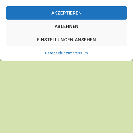
Pflanzenversand24.de
AKZEPTIEREN
JA Schuldt Baumschulen
ABLEHNEN
Wieren 41, 25373 Ellerhoop
04120/1414
EINSTELLUNGEN ANSEHEN
Datenschutz
Impressum
© 2026 Pflanzenversand24 JA. Schuldt Baumschulen,
Ellerhoop
Alle Preise inkl. der gesetzlichen MwSt.