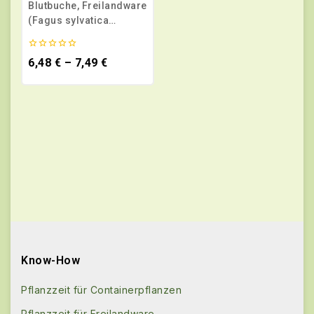
Blutbuche, Freilandware
(Fagus sylvatica
‚purpurea‘)
0
6,48
€
–
7,49
€
von
5
Know-How
Pflanzzeit für Containerpflanzen
Pflanzzeit für Freilandware