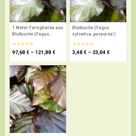
1 Meter Fertighecke aus
Blutbuche (Fagus
Blutbuche (Fagus
sylvatica ‚purpurea‘)
sylvatica ‚purpurea‘)
0
0
97,68
€
–
121,88
€
3,48
€
–
23,04
€
von
von
5
5