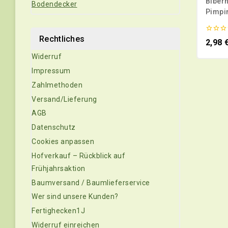
Biber
Bodendecker
Pimpin
topfg
Rechtliches
0
2,98
von
5
Widerruf
Impressum
Zahlmethoden
Versand/Lieferung
AGB
Datenschutz
Cookies anpassen
Hofverkauf – Rückblick auf
Frühjahrsaktion
Baumversand / Baumlieferservice
Wer sind unsere Kunden?
Fertighecken1J
Widerruf einreichen