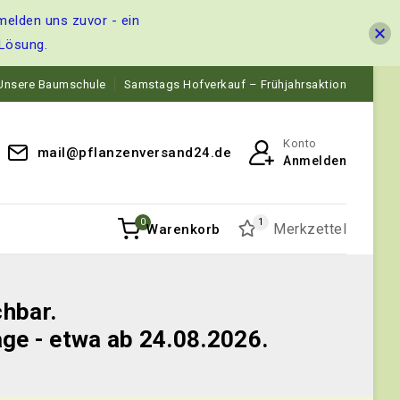
melden uns zuvor - ein
 Lösung.
Unsere Baumschule
Samstags Hofverkauf – Frühjahrsaktion
Konto
mail@pflanzenversand24.de
Anmelden
0
1
Merkzettel
Warenkorb
chbar.
age - etwa ab 24.08.2026.