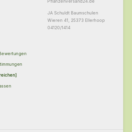
Pflanzenversand24.de
JA Schuldt Baumschulen
Wieren 41, 25373 Ellerhoop
04120/1414
 Bewertungen
stimmungen
reichen]
assen