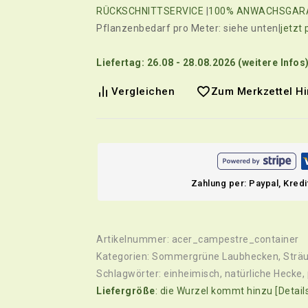
RÜCKSCHNITTSERVICE
|
100% ANWACHSGAR
Pflanzenbedarf pro Meter: siehe unten|
jetzt
Liefertag: 26.08 - 28.08.2026 (weitere Infos
Vergleichen
Zum Merkzettel H
Zahlung per: Paypal, Kred
Artikelnummer:
acer_campestre_container
Kategorien:
Sommergrüne Laubhecken
,
Strä
Schlagwörter:
einheimisch
,
natürliche Hecke
,
Liefergröße
: die Wurzel kommt hinzu [Detail