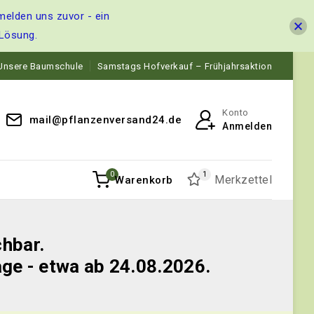
melden uns zuvor - ein
 Lösung.
Unsere Baumschule
Samstags Hofverkauf – Frühjahrsaktion
Konto
mail@pflanzenversand24.de
Anmelden
0
1
Merkzettel
Warenkorb
chbar.
age - etwa ab 24.08.2026.