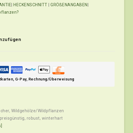
ANTIE
|
HECKENSCHNITT
|
GRÖßENANGABEN
|
 pflanzen?
)
inzufügen
itkarten, G-Pay, Rechnung/Überweisung
ucher
,
Wildgehölze/Wildpflanzen
preisgünstig
,
robust
,
winterhart
s]