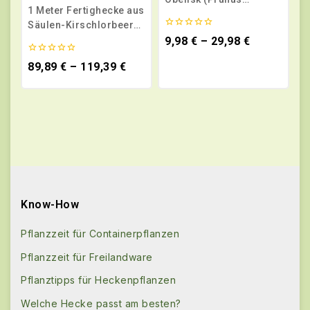
1 Meter Fertighecke aus
laurocerasus Obelisk®)
Säulen-Kirschlorbeer
0
Obelisk (Prunus
9,98
€
–
29,98
€
von
laurocerasus Obelisk®)
5
0
89,89
€
–
119,39
€
von
5
Know-How
Pflanzzeit für Containerpflanzen
Pflanzzeit für Freilandware
Pflanztipps für Heckenpflanzen
Welche Hecke passt am besten?