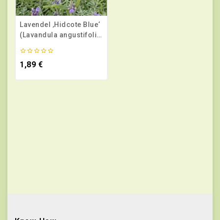
Lavendel ‚Hidcote Blue‘
(Lavandula angustifolia
‚Hidcote Blue‘)
0
1,89
€
von
5