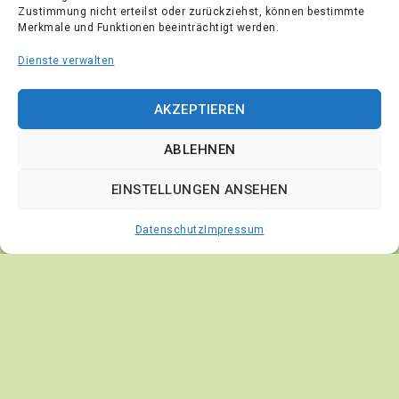
Zustimmung nicht erteilst oder zurückziehst, können bestimmte
[Widerruf einreichen]
Merkmale und Funktionen beeinträchtigt werden.
Cookies-Anpassen
Dienste verwalten
Pflanzenversand24.de
AKZEPTIEREN
JA Schuldt Baumschulen
ABLEHNEN
Wieren 41, 25373 Ellerhoop
04120/1414
EINSTELLUNGEN ANSEHEN
Datenschutz
Impressum
© 2026 Pflanzenversand24 JA. Schuldt Baumschulen,
Ellerhoop