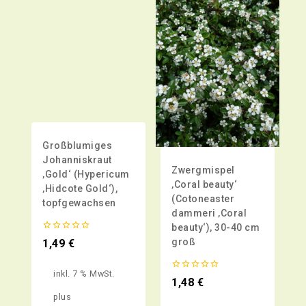
Großblumiges
Johanniskraut
Zwergmispel
‚Gold‘ (Hypericum
‚Coral beauty‘
‚Hidcote Gold‘),
(Cotoneaster
topfgewachsen
dammeri ‚Coral
beauty‘), 30-40 cm
0
groß
1,49
€
von
5
inkl. 7 % MwSt.
0
1,48
€
von
plus
5