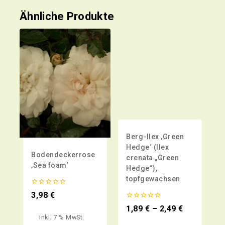
Ähnliche Produkte
Berg-Ilex ‚Green
Hedge‘ (Ilex
Bodendeckerrose
crenata „Green
‚Sea foam‘
Hedge“),
topfgewachsen
0
3,98
€
von
0
5
1,89
€
–
2,49
€
von
inkl. 7 % MwSt.
5