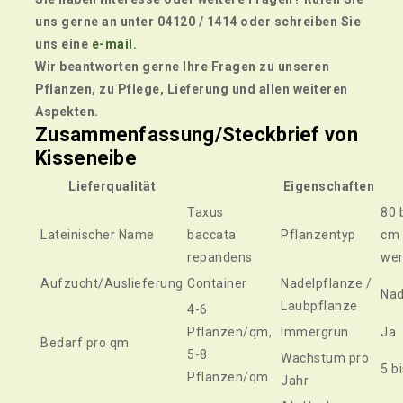
uns gerne an unter 04120 / 1414 oder schreiben Sie
uns eine
e-mail.
Wir beantworten gerne Ihre Fragen zu unseren
Pflanzen, zu Pflege, Lieferung und allen weiteren
Aspekten.
Zusammenfassung/Steckbrief von
Kisseneibe
Lieferqualität
Eigenschaften
Taxus
80 
Lateinischer Name
baccata
Pflanzentyp
cm 
repandens
we
Aufzucht/Auslieferung
Container
Nadelpflanze /
Nad
Laubpflanze
4-6
Pflanzen/qm,
Immergrün
Ja
Bedarf pro qm
5-8
Wachstum pro
5 b
Pflanzen/qm
Jahr