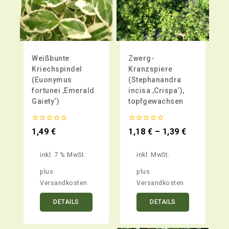
Weißbunte
Zwerg-
Kriechspindel
Kranzspiere
(Euonymus
(Stephanandra
fortunei ‚Emerald
incisa ‚Crispa‘),
Gaiety‘)
topfgewachsen
0
0
1,49
€
1,18
€
–
1,39
€
von
von
5
5
inkl. 7 % MwSt.
inkl. MwSt.
plus
plus
Versandkosten
Versandkosten
DETAILS
DETAILS