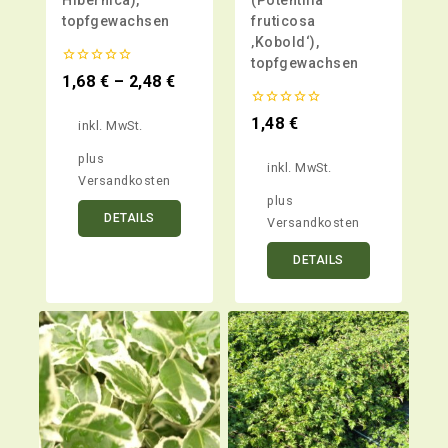
Hibernica),
(Potentilla
topfgewachsen
fruticosa
‚Kobold‘),
topfgewachsen
0
1,68
€
–
2,48
€
von
5
0
1,48
€
inkl. MwSt.
von
5
plus
inkl. MwSt.
Versandkosten
plus
DETAILS
Versandkosten
DETAILS