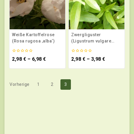
Weiße Kartoffelrose
Zwergliguster
(Rosa rugosa ‚alba‘)
(Ligustrum vulgare
Lodense)
0
0
2,98
€
–
6,98
€
2,98
€
–
3,98
€
von
von
5
5
Vorherige
1
2
3