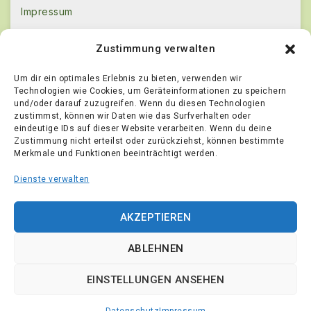
Impressum
Kontakt
Zustimmung verwalten
AGB
Um dir ein optimales Erlebnis zu bieten, verwenden wir
Datenschutz
Technologien wie Cookies, um Geräteinformationen zu speichern
und/oder darauf zuzugreifen. Wenn du diesen Technologien
Echtheit von Bewertungen
zustimmst, können wir Daten wie das Surfverhalten oder
Widerrufsbestimmungen
eindeutige IDs auf dieser Website verarbeiten. Wenn du deine
Zustimmung nicht erteilst oder zurückziehst, können bestimmte
[Widerruf einreichen]
Merkmale und Funktionen beeinträchtigt werden.
Cookies-Anpassen
Dienste verwalten
Pflanzenversand24.de
AKZEPTIEREN
JA Schuldt Baumschulen
ABLEHNEN
Wieren 41, 25373 Ellerhoop
04120/1414
EINSTELLUNGEN ANSEHEN